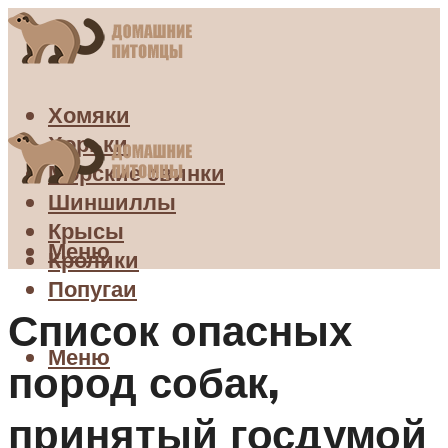
Хомяки
Хорьки
Морские свинки
Шиншиллы
Крысы
Меню
Кролики
Попугаи
Список опасных
Меню
пород собак,
принятый госдумой