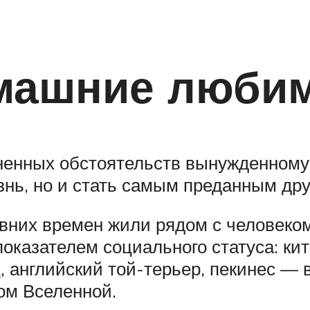
машние люби
зненных обстоятельств вынужденному
знь, но и стать самым преданным др
вних времен жили рядом с человеко
оказателем социального статуса: кит
 английский той-терьер, пекинес — 
ом Вселенной.