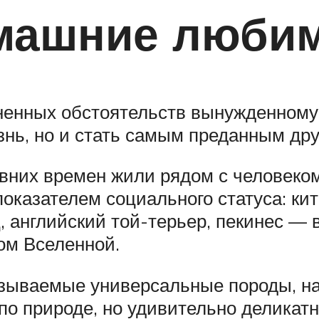
машние люби
зненных обстоятельств вынужденному
знь, но и стать самым преданным др
вних времен жили рядом с человеко
оказателем социального статуса: кит
 английский той-терьер, пекинес — 
ом Вселенной.
азываемые универсальные породы, н
по природе, но удивительно деликат