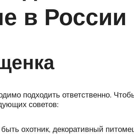
е в России
щенка
димо подходить ответственно. Чтобы
дующих советов:
 быть охотник, декоративный питомец