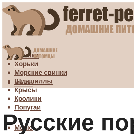
Хомяки
Хорьки
Морские свинки
Шиншиллы
Меню
Крысы
Кролики
Попугаи
Русские по
Меню