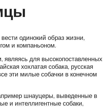
мцы
 вести одинокий образ жизни,
угом и компаньоном.
м, являясь для высокопоставленных
айская хохлатая собака, русская
все эти милые собачки в конечном
апример шнауцеры, выведенные в
ные и интеллигентные собаки,