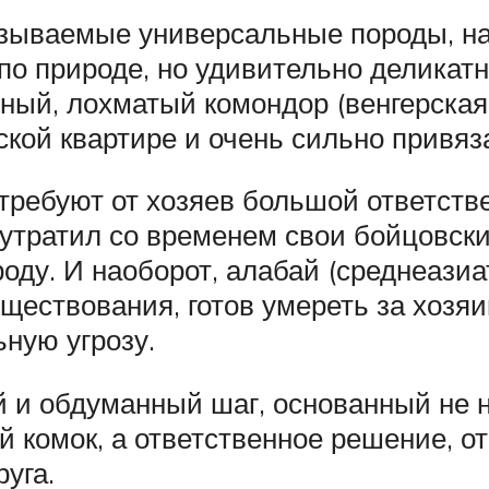
азываемые универсальные породы, н
по природе, но удивительно деликат
ный, лохматый комондор (венгерская
ской квартире и очень сильно привяза
требуют от хозяев большой ответств
 утратил со временем свои бойцовски
ду. И наоборот, алабай (среднеазиа
ествования, готов умереть за хозяин
ную угрозу.
й и обдуманный шаг, основанный не
комок, а ответственное решение, от 
уга.