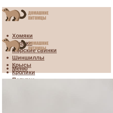
Хомяки
Хорьки
Морские свинки
Шиншиллы
Крысы
Меню
Кролики
Попугаи
Меню