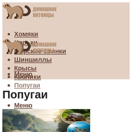
Хомяки
Хорьки
Морские свинки
Шиншиллы
Крысы
Меню
Кролики
Попугаи
Попугаи
Меню