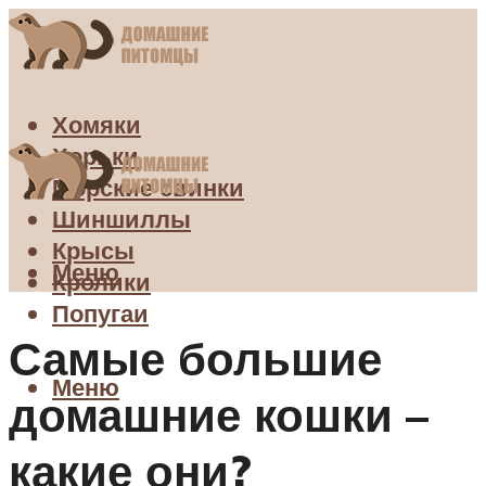
Хомяки
Хорьки
Морские свинки
Шиншиллы
Крысы
Меню
Кролики
Попугаи
Самые большие
Меню
домашние кошки –
какие они?