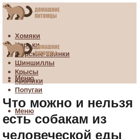
Хомяки
Хорьки
Морские свинки
Шиншиллы
Крысы
Меню
Кролики
Попугаи
Что можно и нельзя
Меню
есть собакам из
человеческой еды