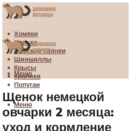
Хомяки
Хорьки
Морские свинки
Шиншиллы
Крысы
Меню
Кролики
Попугаи
Щенок немецкой
Меню
овчарки 2 месяца:
уход и кормление