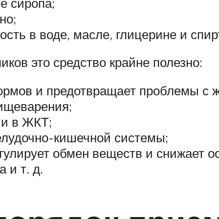
е сиропа;
но;
ть в воде, масле, глицерине и спир
ков это средство крайне полезно:
кормов и предотвращает проблемы с 
пищеварения;
и в ЖКТ;
елудочно-кишечной системы;
гулирует обмен веществ и снижает 
 и т. д.