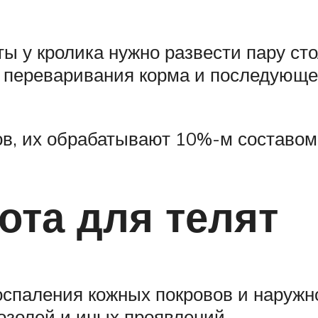
ы у кролика нужно развести пару сто
 переваривания корма и последующег
в, их обрабатывают 10%-м составом
ота для телят
спаления кожных покровов и наружно
озолей и иных проявлений.