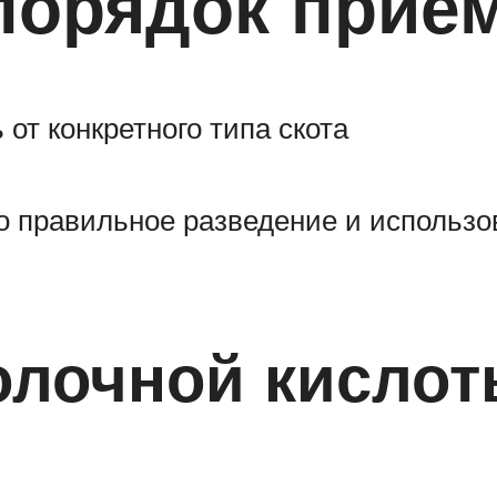
порядок прие
от конкретного типа скота
ко правильное разведение и использ
лочной кислот