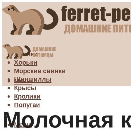
Хомяки
Хорьки
Морские свинки
Шиншиллы
Меню
Крысы
Кролики
Попугаи
Молочная к
Меню