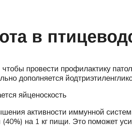
ота в птицевод
, чтобы провести профилактику патол
ельно дополняется йодтриэтиленглик
ается яйценоскость
ышения активности иммунной систем
(40%) на 1 кг пищи. Это поможет ус