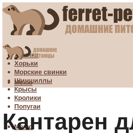
Хомяки
Хорьки
Морские свинки
Шиншиллы
Меню
Крысы
Кролики
Попугаи
Кантарен д
Меню