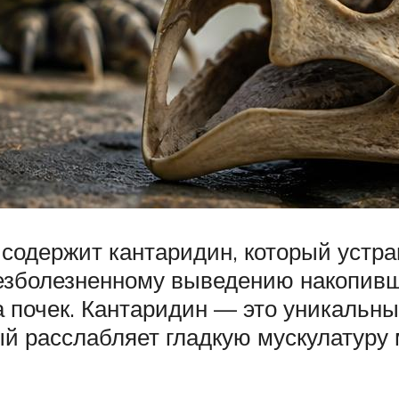
содержит кантаридин, который устра
езболезненному выведению накопивши
почек. Кантаридин — это уникальны
 расслабляет гладкую мускулатуру м