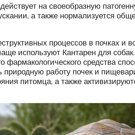
ействует на своеобразную патогенн
ускании, а также нормализуется общ
еструктивных процессов в почках и 
чаще используют Кантарен для собак
ого фармакологического средства сп
 природную работу почек и пищевари
яния питомца, а также активизируют