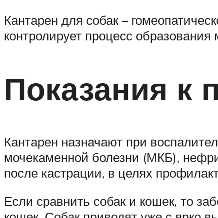
Кантарен для собак – гомеопатичес
контролирует процесс образования 
Показания к
Кантарен назначают при воспалител
мочекаменной болезни (МКБ), нефрит
после кастрации, в целях профилакт
Если сравнить собак и кошек, то за
кошек. Собак приводят уже с ярко