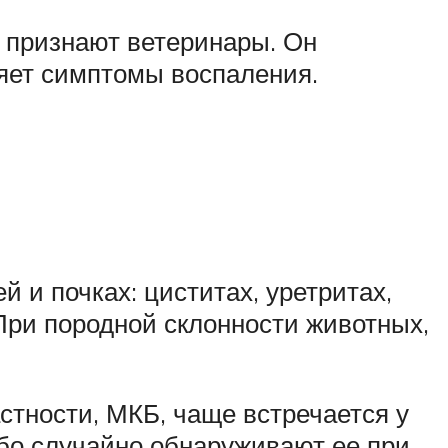
о признают ветеринары. Он
няет симптомы воспаления.
 и почках: циститах, уретритах,
 При породной склонности животных,
стности, МКБ, чаще встречается у
бо случайно обнаруживают ее при