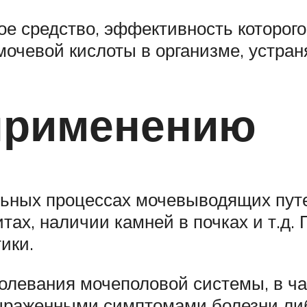
кое средство, эффективность которог
мочевой кислоты в организме, устра
 применению
ьных процессах мочевыводящих путей
ах, наличии камней в почках и т.д.
ики.
болевания мочеполовой системы, в ча
 выраженными симптомами болезни ли