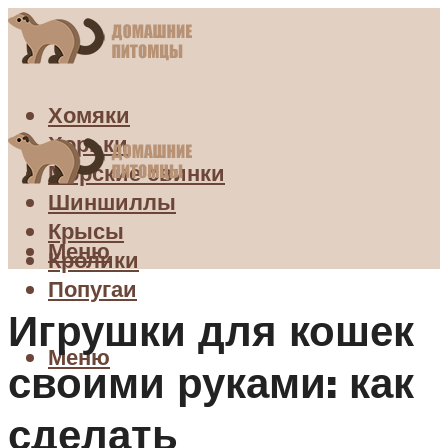
Хомяки
Хорьки
Морские свинки
Шиншиллы
Крысы
Меню
Кролики
Попугаи
Игрушки для кошек
Меню
своими руками: как
сделать