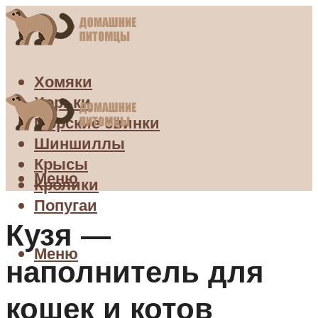
Хомяки
Хорьки
Морские свинки
Шиншиллы
Крысы
Меню
Кролики
Попугаи
Кузя —
Меню
наполнитель для
кошек и котов