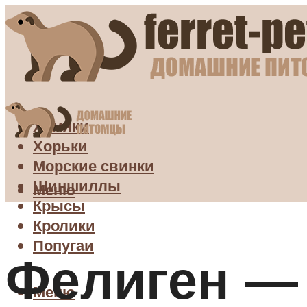
Хомяки
Хорьки
Морские свинки
Шиншиллы
Меню
Крысы
Кролики
Попугаи
Фелиген — 
Меню