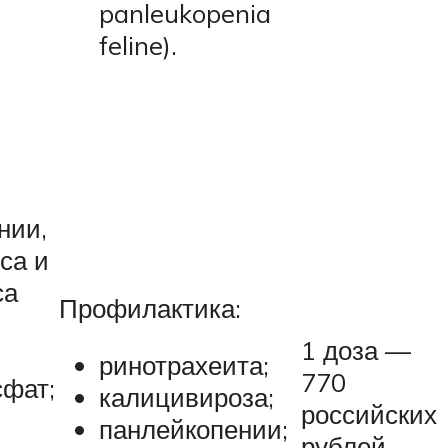
panleukopenia
feline).
нии,
са и
са
Профилактика:
1 доза —
ринотрахеита;
770
фат;
калицивироза;
российских
панлейкопении;
рублей