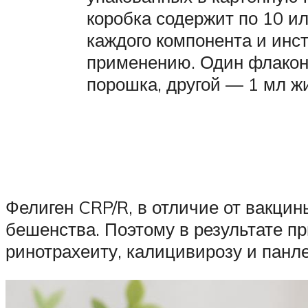
коробка содержит по 10 и
каждого компонента и инс
применению. Один флакон
порошка, другой — 1 мл ж
Фелиген CRP/R, в отличие от вакци
бешенства. Поэтому в результате п
ринотрахеиту, калицивирозу и панле