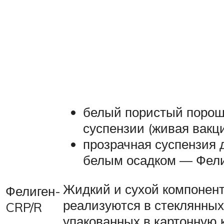
белый пористый порош
суспензии (живая вакц
прозрачная суспензия 
белым осадком — Фели
Жидкий и сухой компонен
Фелиген-
реализуются в стеклянных
CRP/R
упакованных в картонную к