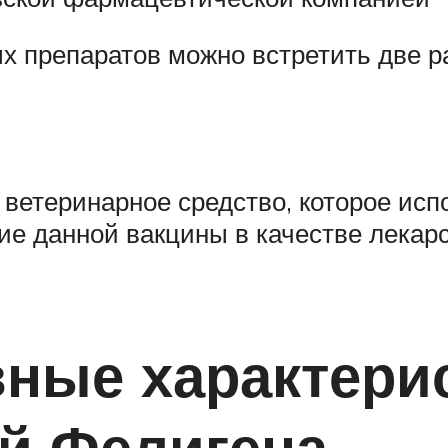
х препаратов можно встретить две р
ветеринарное средство, которое испо
е данной вакцины в качестве лекарс
вные характери
й Фелигена