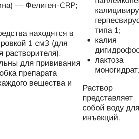
панлейкопе
ина) — Фелиген-CRP;
калицивиру
герпесвиру
типа 1;
редства находятся в
калия
ровкой 1 см3 (для
дигидрофос
я растворителя).
лактоза
льны для прививания
моногидрат
робка препарата
каждого вещества и
Раствор
представляет
собой воду дл
инъекций.