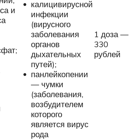
нии,
калицивирусной
са и
инфекции
са
(вирусного
1 доза —
заболевания
330
органов
фат;
рублей
дыхательных
путей);
.
панлейкопении
— чумки
(заболевания,
возбудителем
я
которого
является вирус
рода