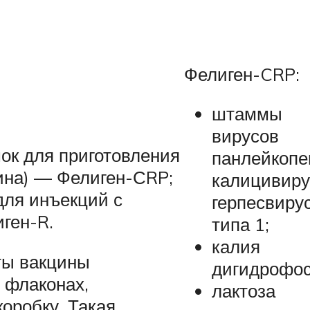
Фелиген-CRP:
штаммы
вирусов
ок для приготовления
панлейкопе
ина) — Фелиген-СRP;
калицивиру
для инъекций с
герпесвиру
ген-R.
типа 1;
калия
ты вакцины
дигидрофос
 флаконах,
лактоза
оробку. Такая