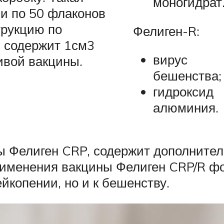
моногидрат
ли по 50 флаконов
трукцию по
Фелиген-R:
 содержит 1см3
вирус
ивой вакцины.
бешенства;
гидроксид
алюминия.
ны Фелиген CRP, содержит дополните
рименения вакцины Фелиген CRP/R фо
йкопении, но и к бешенству.