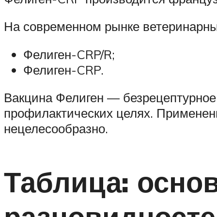
На современном рынке ветеринарны
Фелиген-CRP/R;
Фелиген-CRP.
Вакцина Фелиген — безрецептурное 
профилактических целях. Применени
нецелесообразно.
Таблица: осно
разновидносте