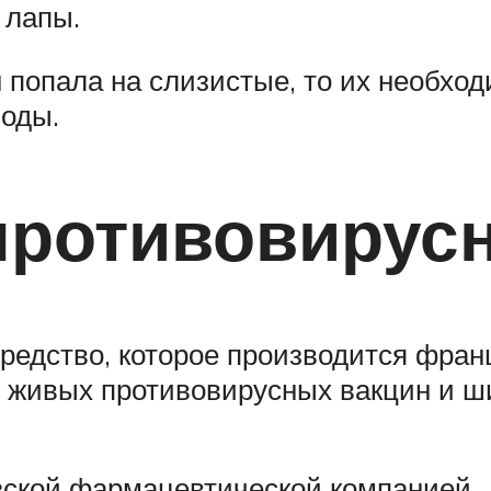
 лапы.
 попала на слизистые, то их необхо
оды.
противовирус
редство, которое производится франц
е живых противовирусных вакцин и ш
зской фармацевтической компанией