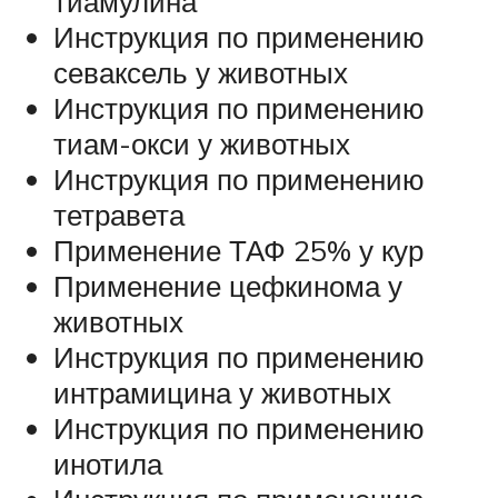
тиамулина
Инструкция по применению
севаксель у животных
Инструкция по применению
тиам-окси у животных
Инструкция по применению
тетравета
Применение ТАФ 25% у кур
Применение цефкинома у
животных
Инструкция по применению
интрамицина у животных
Инструкция по применению
инотила