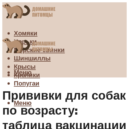
Хомяки
Хорьки
Морские свинки
Шиншиллы
Крысы
Меню
Кролики
Попугаи
Прививки для собак
Меню
по возрасту:
таблица вакцинации