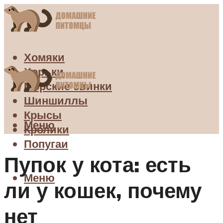
Хомяки
Хорьки
Морские свинки
Шиншиллы
Крысы
Меню
Кролики
Попугаи
Пупок у кота: есть
Меню
ли у кошек, почему
нет