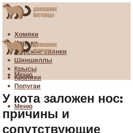
Хомяки
Хорьки
Морские свинки
Шиншиллы
Крысы
Меню
Кролики
Попугаи
У кота заложен нос:
Меню
причины и
сопутствующие