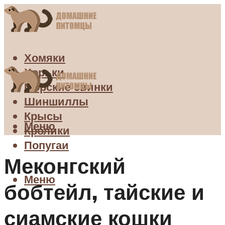
Хомяки
Хорьки
Морские свинки
Шиншиллы
Крысы
Меню
Кролики
Попугаи
Меконгский
Меню
бобтейл, тайские и
сиамские кошки