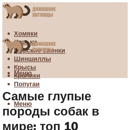
Хомяки
Хорьки
Морские свинки
Шиншиллы
Крысы
Меню
Кролики
Попугаи
Самые глупые
Меню
породы собак в
мире: топ 10