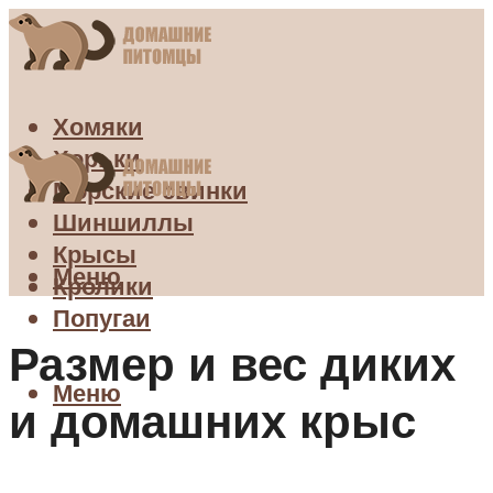
Хомяки
Хорьки
Морские свинки
Шиншиллы
Крысы
Меню
Кролики
Попугаи
Размер и вес диких
Меню
и домашних крыс