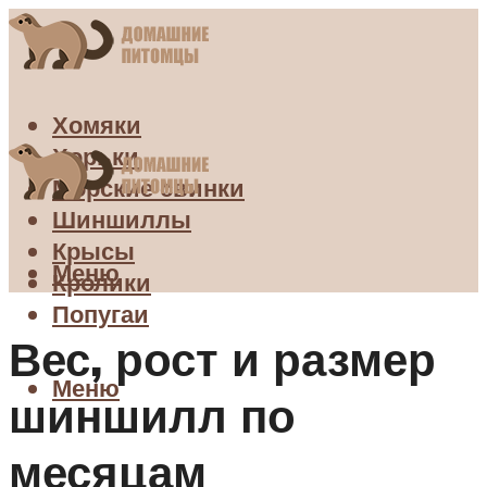
Хомяки
Хорьки
Морские свинки
Шиншиллы
Крысы
Меню
Кролики
Попугаи
Вес, рост и размер
Меню
шиншилл по
месяцам