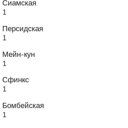
Сиамская
1
Персидская
1
Мейн-кун
1
Сфинкс
1
Бомбейская
1