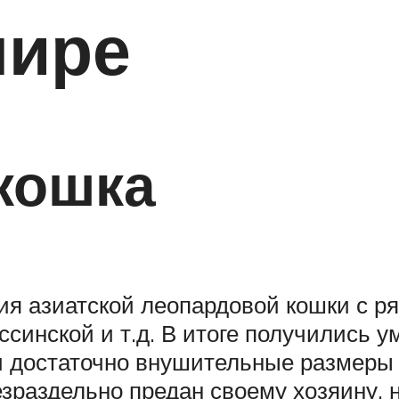
мире
кошка
 азиатской леопардовой кошки с ря
ссинской и т.д. В итоге получились 
 достаточно внушительные размеры (д
зраздельно предан своему хозяину, 