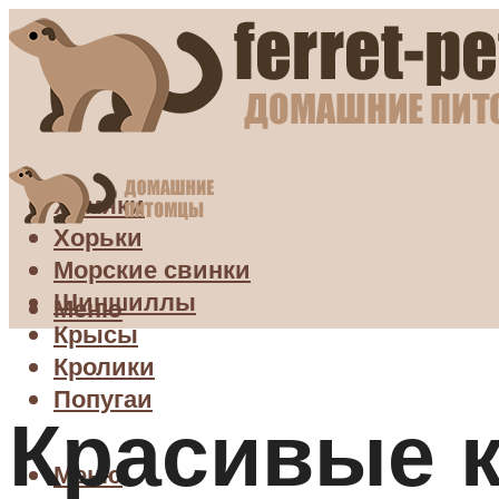
Хомяки
Хорьки
Морские свинки
Шиншиллы
Меню
Крысы
Кролики
Попугаи
Красивые 
Меню