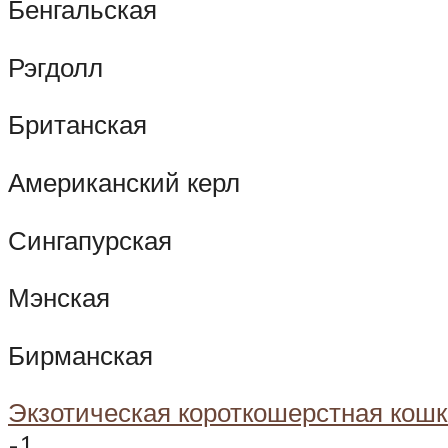
Бенгальская
Рэгдолл
Британская
Американский керл
Сингапурская
Мэнская
Бирманская
Экзотическая короткошерстная кош
-1