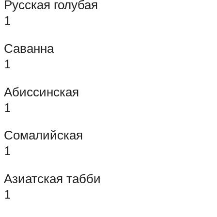
Русская голубая
1
Саванна
1
Абиссинская
1
Сомалийская
1
Азиатская табби
1