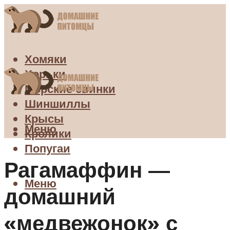
Хомяки
Хорьки
Морские свинки
Шиншиллы
Крысы
Меню
Кролики
Попугаи
Рагамаффин —
Меню
домашний
«медвежонок» с