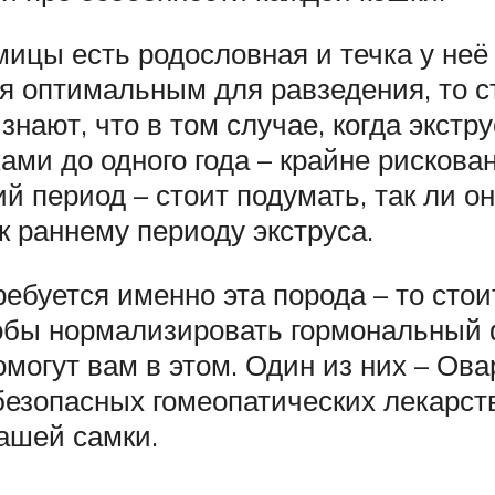
мицы есть родословная и течка у неё
ся оптимальным для равзедения, то 
нают, что в том случае, когда экстру
ами до одного года – крайне рискован
й период – стоит подумать, так ли о
к раннему периоду экструса.
требуется именно эта порода – то сто
тобы нормализировать гормональный 
могут вам в этом. Один из них – Ов
безопасных гомеопатических лекарст
ашей самки.