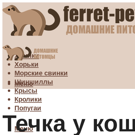
Хомяки
Хорьки
Морские свинки
Шиншиллы
Меню
Крысы
Кролики
Попугаи
Течка у ко
Меню