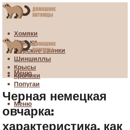
Хомяки
Хорьки
Морские свинки
Шиншиллы
Крысы
Меню
Кролики
Попугаи
Черная немецкая
Меню
овчарка:
характеристика, как