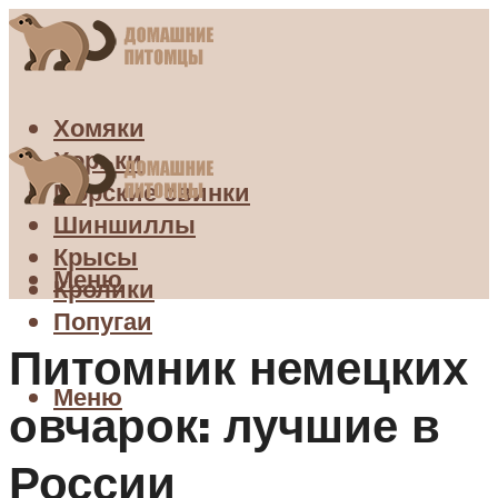
Хомяки
Хорьки
Морские свинки
Шиншиллы
Крысы
Меню
Кролики
Попугаи
Питомник немецких
Меню
овчарок: лучшие в
России