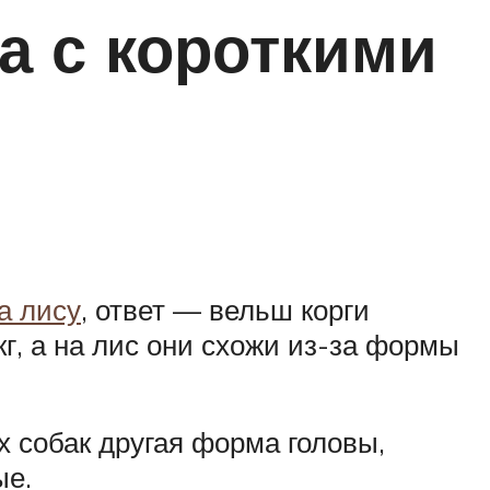
а с короткими
а лису
, ответ — вельш корги
кг, а на лис они схожи из-за формы
х собак другая форма головы,
ые.