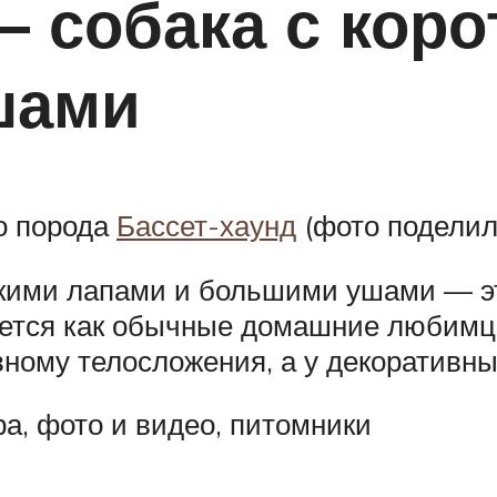
— собака с кор
шами
о порода
Бассет-хаунд
(фото поделил
ткими лапами и большими ушами — эт
зуется как обычные домашние любимц
вному телосложения, а у декоративн
а, фото и видео, питомники