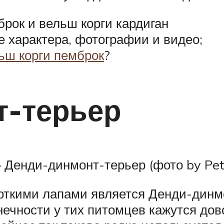
рок и вельш корги кардиган
 характера, фотографии и видео;
ьш корги пемброк
?
т-терьер
 Денди-динмонт-терьер (фото by Petf
откими лапами является Денди-динмо
онечности у тих питомцев кажутся до