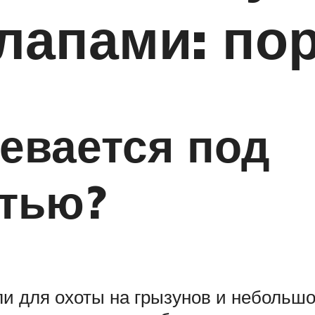
лапами: по
евается под
стью?
и для охоты на грызунов и небольшой