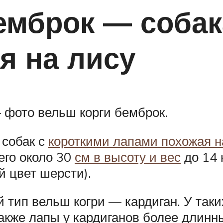
емброк — собак
я на лису
 фото вельш корги бемброк.
 собак с
короткими лапами похожая н
его около 30
см в высоту и вес
до 14 
й цвет шерсти).
 тип вельш когри — кардиган. У таки
акже лапы у кардиганов более длинн