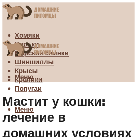
Хомяки
Хорьки
Морские свинки
Шиншиллы
Крысы
Меню
Кролики
Попугаи
Мастит у кошки:
Меню
лечение в
домашних условиях