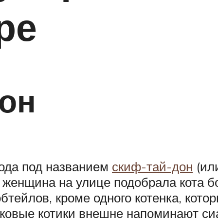
ре
дон
рода под названием
скиф-тай-дон
(или
 женщина на улице подобрала кота б
бобтейлов, кроме одного котенка, кот
иковые котики внешне напоминают си