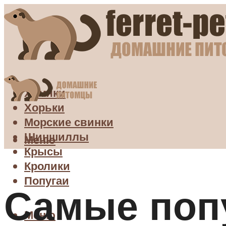
Хомяки
Хорьки
Морские свинки
Шиншиллы
Меню
Крысы
Кролики
Попугаи
Самые поп
Меню