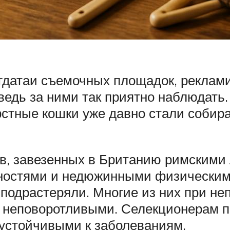
гдатаи съемочных площадок, реклам
 ведь за ними так приятно наблюдать
стные кошки уже давно стали собир
ов, завезенных в Британию римскими
остями и недюжинными физическим
 подрастеряли. Многие из них при н
я неповоротливыми. Селекционерам п
 устойчивыми к заболеваниям.