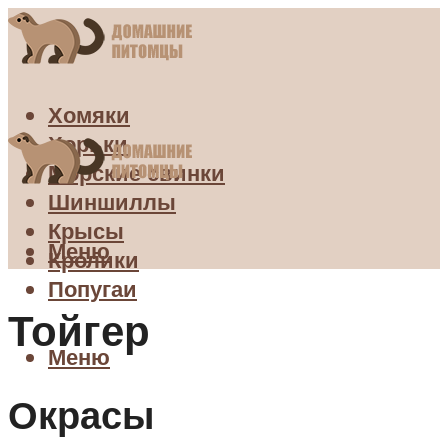
Хомяки
Хорьки
Морские свинки
Шиншиллы
Крысы
Меню
Кролики
Попугаи
Тойгер
Меню
Окрасы