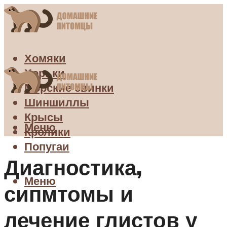
Хомяки
Хорьки
Морские свинки
Шиншиллы
Крысы
Меню
Кролики
Попугаи
Диагностика,
Меню
сипмтомы и
лечение глистов у