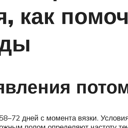
, как помо
оды
явления пото
58–72 дней с момента вязки. Услови
ожным полом определяют частоту течк