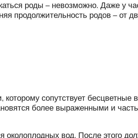
лжаться роды – невозможно. Даже у ч
яя продолжительность родов – от дв
и, которому сопутствует бесцветные 
тановятся более выраженными и час
ия околоплодных вод. После этого до