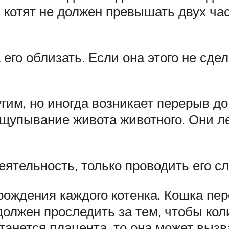
 котят не должен превышать двух час
его облизать. Если она этого не сде
угим, но иногда возникает перерыв до
щупывание живота животного. Они л
ятельность, только проводить его с
рождения каждого котенка. Кошка пер
должен проследить за тем, чтобы ко
танется плацента, то она может вызв