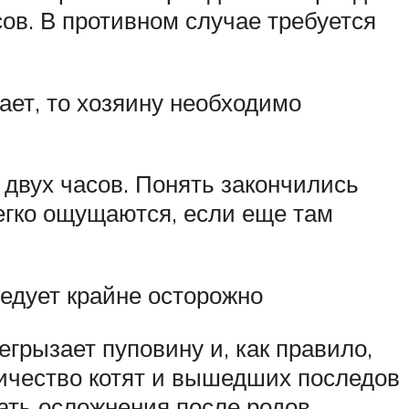
ов. В противном случае требуется
лает, то хозяину необходимо
 двух часов. Понять закончились
егко ощущаются, если еще там
ледует крайне осторожно
егрызает пуповину и, как правило,
личество котят и вышедших последов
ать осложнения после родов.