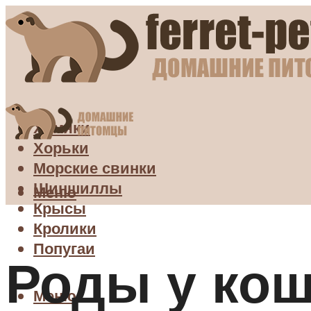
Хомяки
Хорьки
Морские свинки
Шиншиллы
Меню
Крысы
Кролики
Попугаи
Роды у кош
Меню