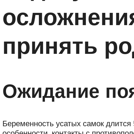
осложнения
принять р
Ожидание по
Беременность усатых самок длится 
особенности, контакты с противопол