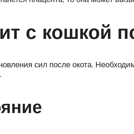
ит с кошкой п
новления сил после окота. Необходи
.
ояние