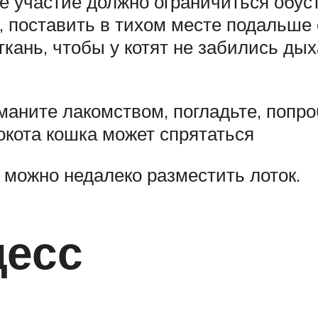
е участие должно ограничиться обус
, поставить в тихом месте подальше 
ткань, чтобы у котят не забились дых
маните лакомством, погладьте, попро
 окота кошка может спрятаться
 можно недалеко разместить лоток.
цесс