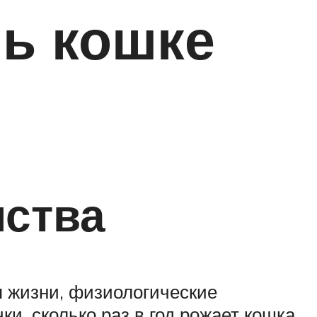
чь кошке
мства
я жизни, физиологические
и, сколько раз в год рожает кошка.