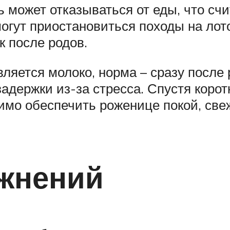
ть может отказываться от еды, что с
 могут приостановиться походы на лот
к после родов.
является молоко, норма – сразу после
держки из-за стресса. Спустя корот
имо обеспечить роженице покой, свеж
жнений