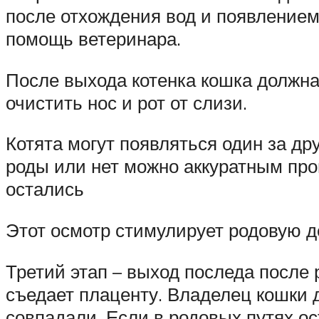
после отхождения вод и появлением
помощь ветеринара.
После выхода котенка кошка должна 
очистить нос и рот от слизи.
Котята могут появляться один за др
роды или нет можно аккуратным про
остались
Этот осмотр стимулирует родовую де
Третий этап – выход последа после 
съедает плаценту. Владелец кошки 
совпадали. Если в родовых путях ос