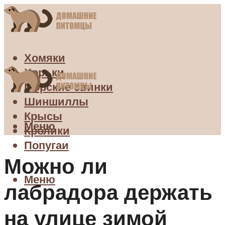
Хомяки
Хорьки
Морские свинки
Шиншиллы
Крысы
Меню
Кролики
Попугаи
Можно ли
Меню
лабрадора держать
на улице зимой