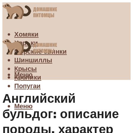
Хомяки
Хорьки
Морские свинки
Шиншиллы
Крысы
Меню
Кролики
Попугаи
Английский
Меню
бульдог: описание
породы, характер