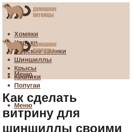
Хомяки
Хорьки
Морские свинки
Шиншиллы
Крысы
Меню
Кролики
Попугаи
Как сделать
Меню
витрину для
шиншиллы своими