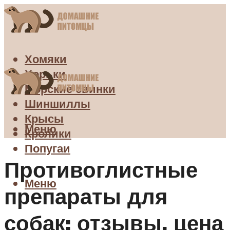
Хомяки
Хорьки
Морские свинки
Шиншиллы
Крысы
Меню
Кролики
Попугаи
Противоглистные
Меню
препараты для
собак: отзывы, цена