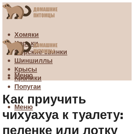
Хомяки
Хорьки
Морские свинки
Шиншиллы
Крысы
Меню
Кролики
Попугаи
Как приучить
Меню
чихуахуа к туалету:
пеленке или лотку