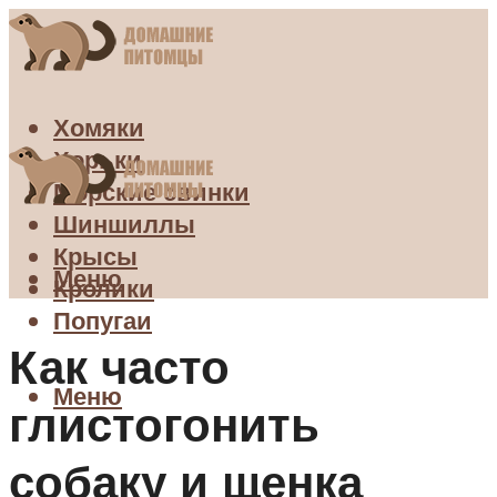
Хомяки
Хорьки
Морские свинки
Шиншиллы
Крысы
Меню
Кролики
Попугаи
Как часто
Меню
глистогонить
собаку и щенка