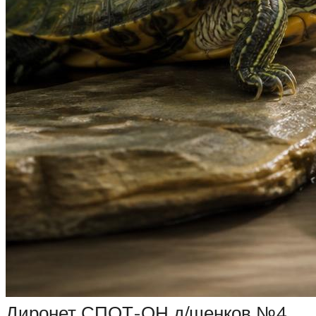
Диронет СПОТ-ОН д/щенков №4.