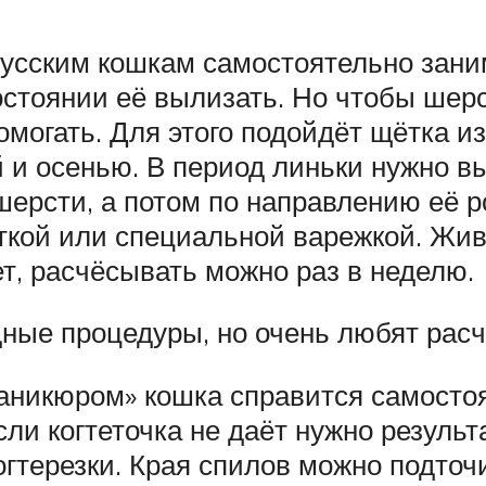
русским кошкам самостоятельно зани
остоянии её вылизать. Но чтобы шерс
омогать. Для этого подойдёт щётка и
ой и осенью. В период линьки нужно
шерсти, а потом по направлению её 
кой или специальной варежкой. Живо
т, расчёсывать можно раз в неделю.
дные процедуры, но очень любят рас
«маникюром» кошка справится самосто
и когтеточка не даёт нужно результа
гтерезки. Края спилов можно подточи