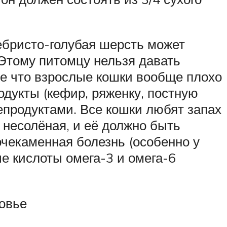
ебристо-голубая шерсть может
 Этому питомцу нельзя давать
ее что взрослые кошки вообще плохо
дукты (кефир, ряженку, постную
епродуктами. Все кошки любят запах
 несолёная, и её должно быть
очекаменная болезнь (особенно у
ые кислоты омега-3 и омега-6
ровье