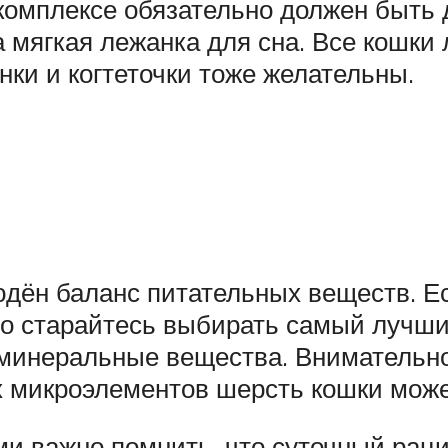
 комплексе обязательно должен быть 
а мягкая лежанка для сна. Все кошк
енки и когтеточки тоже желательны.
дён баланс питательных веществ. Ес
то старайтесь выбирать самый лучши
 минеральные вещества. Внимательно 
х микроэлементов шерсть кошки може
 важно помнить, что суточный рацио