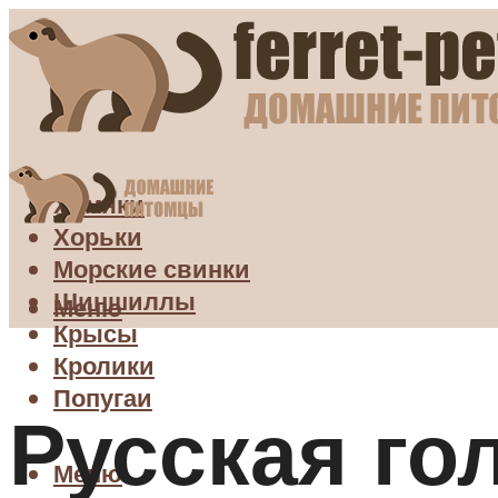
Хомяки
Хорьки
Морские свинки
Шиншиллы
Меню
Крысы
Кролики
Попугаи
Русская го
Меню