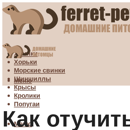
Хомяки
Хорьки
Морские свинки
Шиншиллы
Меню
Крысы
Кролики
Попугаи
Как отучит
Меню