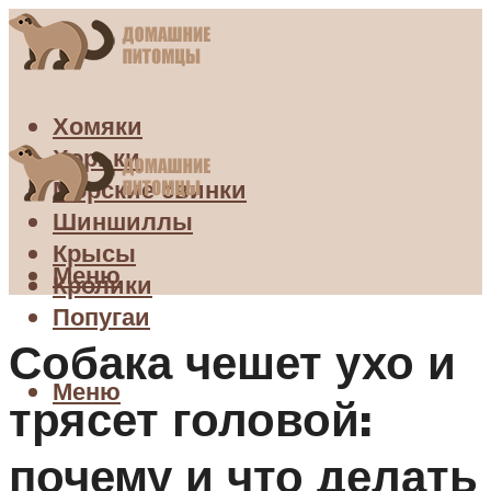
Хомяки
Хорьки
Морские свинки
Шиншиллы
Крысы
Меню
Кролики
Попугаи
Собака чешет ухо и
Меню
трясет головой:
почему и что делать