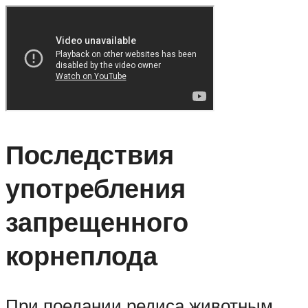
Последствия
употребления
запрещенного
корнеплода
При поедании редиса животным