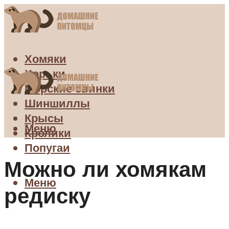
Хомяки
Хорьки
Морские свинки
Шиншиллы
Крысы
Меню
Кролики
Попугаи
Можно ли хомякам
Меню
редиску