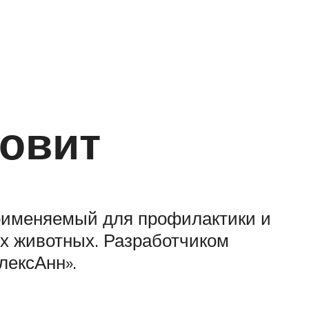
овит
применяемый для профилактики и
их животных. Разработчиком
лексАнн».