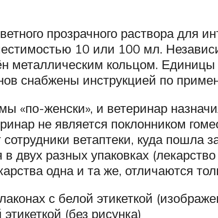
ветного прозрачного раствора для ин
естимостью 10 или 100 мл. Независ
ён металлическим кольцом. Единицы
онов снабжены инструкцией по приме
ы «по-женски», и ветеринар назначил
ринар не является поклонником гоме
т сотрудники ветаптеки, куда пошла 
 в двух разных упаковках (лекарство
рства одна и та же, отличаются толь
лаконах с белой этикеткой (изображе
 этикеткой (без рисунка)