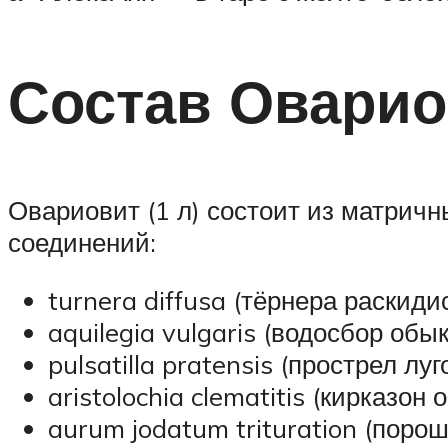
Состав Оварио
Овариовит (1 л) состоит из матрич
соединений:
turnera diffusa (тёрнера раскидис
aquilegia vulgaris (водосбор обы
pulsatilla pratensis (прострел луг
aristolochia clematitis (кирказон
aurum jodatum trituration (порошо