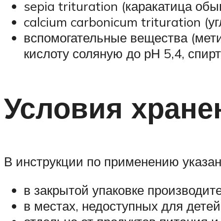
sepia trituration (каракатица обы
calcium carbonicum trituration (у
вспомогательные вещества (метил
кислоту соляную до рН 5,4, спир
Условия хране
В инструкции по применению указа
в закрытой упаковке производите
в местах, недоступных для детей