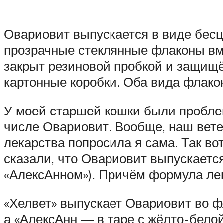
Овариовит выпускается в виде бесц
прозрачные стеклянные флаконы вм
закрыт резиновой пробкой и защищ
картонные коробки. Оба вида флак
У моей старшей кошки были проблем
числе Овариовит. Вообще, наш вете
лекарства попросила я сама. Так во
сказали, что Овариовит выпускается
«АлексАнном»). Причём формула лека
«Хелвет» выпускает Овариовит во ф
а «АлексАнн — в таре с жёлто-белой