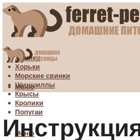
Хомяки
Хорьки
Морские свинки
Шиншиллы
Меню
Крысы
Кролики
Попугаи
Инструкци
Меню