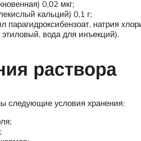
кновенная) 0,02 мкг;
глекислый кальций) 0,1 г;
 парагидроксибензоат, натрия хлори
т этиловый, вода для инъекций).
ния раствора
ны следующие условия хранения:
ля;
;