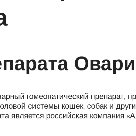
а
епарата Овари
инарный гомеопатический препарат, 
оловой системы кошек, собак и друг
а является российская компания «А