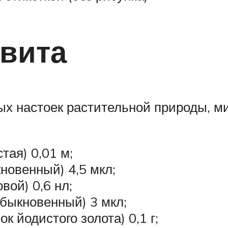
вита
ных настоек растительной природы, м
тая) 0,01 м;
кновенный) 4,5 мкл;
овой) 0,6 нл;
 обыкновенный) 3 мкл;
к йодистого золота) 0,1 г;