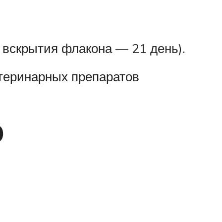
о вскрытия флакона — 21 день).
теринарных препаратов
ю