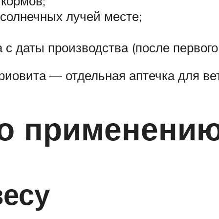
 кормов;
солнечных лучей месте;
а с даты производства (после первог
риовита — отдельная аптечка для ве
по применени
весу