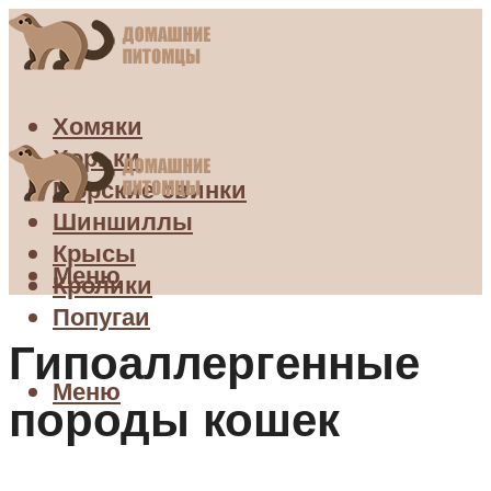
Хомяки
Хорьки
Морские свинки
Шиншиллы
Крысы
Меню
Кролики
Попугаи
Гипоаллергенные
Меню
породы кошек