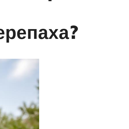
ерепаха?