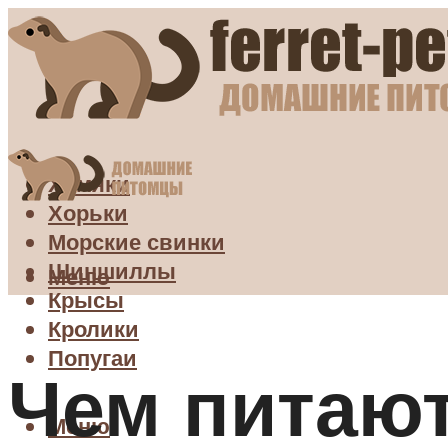
Хомяки
Хорьки
Морские свинки
Шиншиллы
Меню
Крысы
Кролики
Попугаи
Чем питаю
Меню