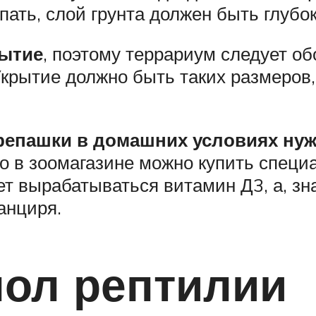
пать, слой грунта должен быть глубо
рытие
, поэтому террариум следует о
 Укрытие должно быть таких размеров
ерепашки в домашних условиях ну
ого в зоомагазине можно купить спец
ет вырабатываться витамин Д3, а, з
анциря.
пол рептилии