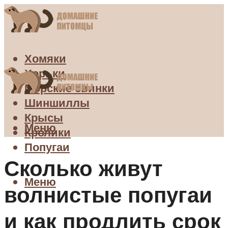
Хомяки
Хорьки
Морские свинки
Шиншиллы
Крысы
Меню
Кролики
Попугаи
Сколько живут
Меню
волнистые попугаи
и как продлить срок