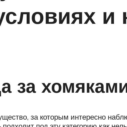
словиях и к
а за хомякам
щество, за которым интересно наблю
– подходит под эту категорию как нел