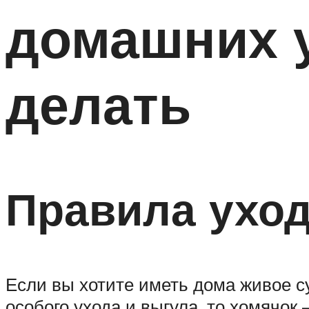
домашних у
делать
Правила уход
Если вы хотите иметь дома живое су
особого ухода и выгула, то хомячок 