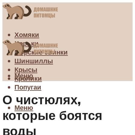
Хомяки
Хорьки
Морские свинки
Шиншиллы
Крысы
Меню
Кролики
Попугаи
О чистюлях,
Меню
которые боятся
воды