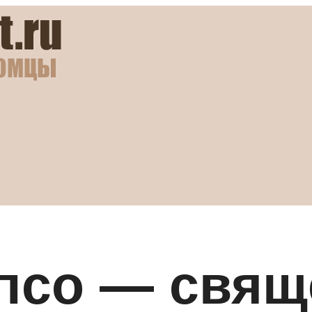
апсо — свя