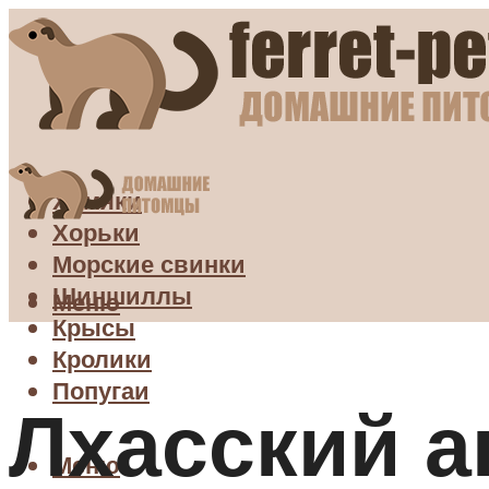
Хомяки
Хорьки
Морские свинки
Шиншиллы
Меню
Крысы
Кролики
Попугаи
Лхасский 
Меню