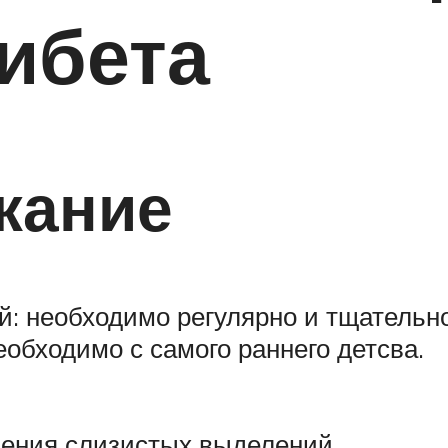
ибета
жание
: необходимо регулярно и тщательно
обходимо с самого раннего детсва.
вения слизистых выделений.