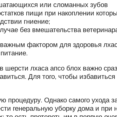
 шатающихся или сломанных зубов
статков пищи при накоплении которы
дствии гниение;
случае без вмешательства ветеринара
важным фактором для здоровья лхаса
питание.
в шерсти лхаса апсо блох важно сра
авиться. Для того, чтобы избавиться 
ую процедуру. Однако самого ухода 
сти генеральную уборку дома и при 
: то есть протереть им в первую оче