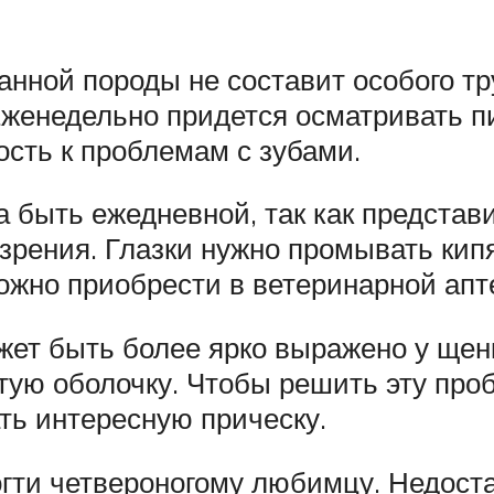
нной породы не составит особого тру
Еженедельно придется осматривать пи
сть к проблемам с зубами.
а быть ежедневной, так как предста
 зрения. Глазки нужно промывать ки
ожно приобрести в ветеринарной апт
жет быть более ярко выражено у щенк
тую оболочку. Чтобы решить эту проб
ть интересную прическу.
огти четвероногому любимцу. Недост