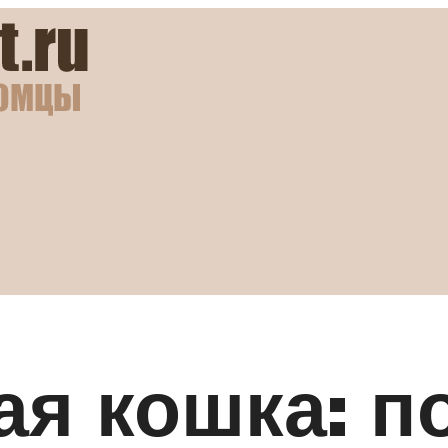
я кошка: п