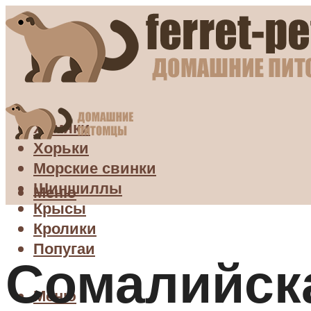
Хомяки
Хорьки
Морские свинки
Шиншиллы
Меню
Крысы
Кролики
Попугаи
Сомалийска
Меню