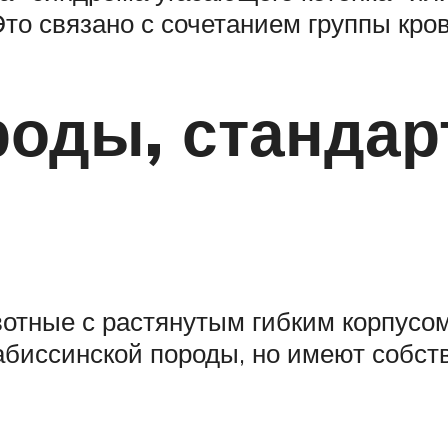
то связано с сочетанием группы кров
роды, стандар
отные с растянутым гибким корпусо
биссинской породы, но имеют собств