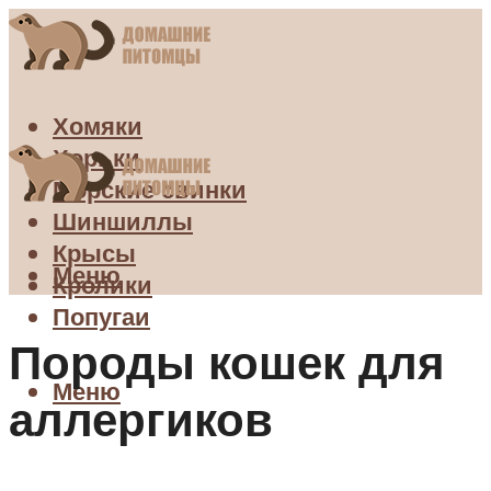
Хомяки
Хорьки
Морские свинки
Шиншиллы
Крысы
Меню
Кролики
Попугаи
Породы кошек для
Меню
аллергиков