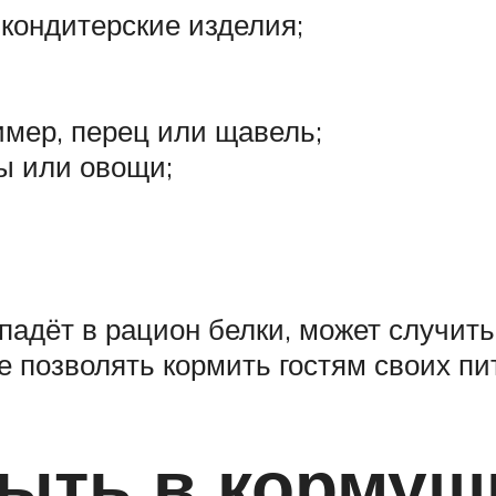
 кондитерские изделия;
имер, перец или щавель;
ы или овощи;
опадёт в рацион белки, может случит
е позволять кормить гостям своих пи
ыть в кормуш