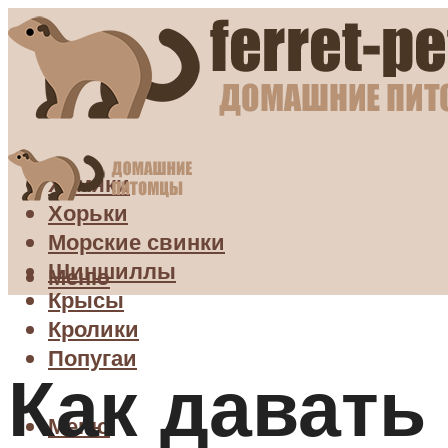
Хомяки
Хорьки
Морские свинки
Шиншиллы
Меню
Крысы
Кролики
Попугаи
Как давать
Меню